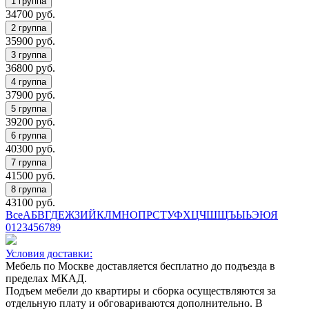
34700
руб.
35900
руб.
36800
руб.
37900
руб.
39200
руб.
40300
руб.
41500
руб.
43100
руб.
Все
А
Б
В
Г
Д
Е
Ж
З
И
Й
К
Л
М
Н
О
П
Р
С
Т
У
Ф
Х
Ц
Ч
Ш
Щ
Ъ
Ы
Ь
Э
Ю
Я
0
1
2
3
4
5
6
7
8
9
Условия доставки:
Мебель по Москве доставляется бесплатно до подъезда в
пределах МКАД.
Подъем мебели до квартиры и сборка осуществляются за
отдельную плату и обговариваются дополнительно. В