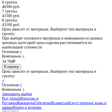
6 группа
40300
руб.
7 группа
41500
руб.
8 группа
43100
руб.
Цена зависит от материала.
Выберите тип материала и
группу:
При выборе основного материала и компаньона из разных
ценовых категорий цена изделия рассчитывается по
наибольшей стоимости
Основная
×
Компаньон
×
34 700
₽
Цена зависит от материала.
Выберите тип материала и
группу:
×
Основная
×
Компаньон
×
Завершить выбор
Все типы
Шениллы и
Рогожка
Жаккарды
Гобелены
Вельветы
Искусственные кожа и
замша
Флоки и велюры