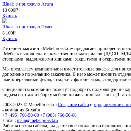
Шкаф в прихожую Агата
13 600
₽
Купить
Шкаф в прихожую Пулес
8 100
₽
Купить
Интернет-магазин «Mebelproect.ru» предлагает приобрести шк
Мебель выполнена из качественных материалов (ЛДСП, МДФ)
створками, выдвижными ящиками, закрытыми и открытыми пол
Мы предлагаем компактные и вместительные шкафы для прихож
дополнено по желанию заказчика. В него может входить отделе
иметь зеркальный фасад, створки с фотопечатью, стандартное
Специалисты компании помогут подобрать подходящую по хар
подъем на этаж и сборку мебели по желанию заказчика. Для зак
2008-2023 © MebelProect.ru
Создание сайта
и
продвижение в по
- компания Бихайв
+7 (495) 766-50-08
+7 (985) 766-50-08
E-mail:
main@mebelproect.ru
Работая с этим сайтом, вы даете свое согласие на использовани
Это необходимо для нормального функционирования сайта и а