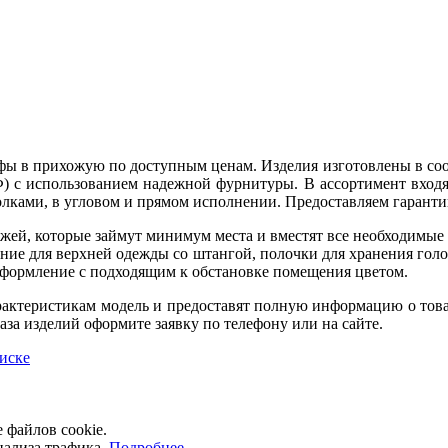
афы в прихожую по доступным ценам. Изделия изготовлены в со
 с использованием надежной фурнитуры. В ассортимент входят
ками, в угловом и прямом исполнении. Предоставляем гарант
ей, которые займут минимум места и вместят все необходимые 
ние для верхней одежды со штангой, полочки для хранения голо
 оформление с подходящим к обстановке помещения цветом.
актеристикам модель и предоставят полную информацию о товар
аза изделий оформите заявку по телефону или на сайте.
иске
е файлов cookie.
нализа трафика.
Подробнее.