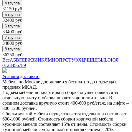
31150
руб.
32400
руб.
33400
руб.
34800
руб.
36250
руб.
Все
А
Б
В
Г
Д
Е
Ж
З
И
Й
К
Л
М
Н
О
П
Р
С
Т
У
Ф
Х
Ц
Ч
Ш
Щ
Ъ
Ы
Ь
Э
Ю
Я
0
1
2
3
4
5
6
7
8
9
Условия доставки:
Мебель по Москве доставляется бесплатно до подъезда в
пределах МКАД.
Подъем мебели до квартиры и сборка осуществляются за
отдельную плату и обговариваются дополнительно. В
среднем доставка вручную стоит
400-600
руб/этаж, на лифте –
800-1200
рублей.
Сборка мягкой мебели осуществляется отдельно и составляет
600-1000
рублей. Стоимость сборки корпусной мебели,
кухонной мебели составляет
15%
от цены. Стоимость сборки
кухонной мебели с установкой и подключением –
20%
.