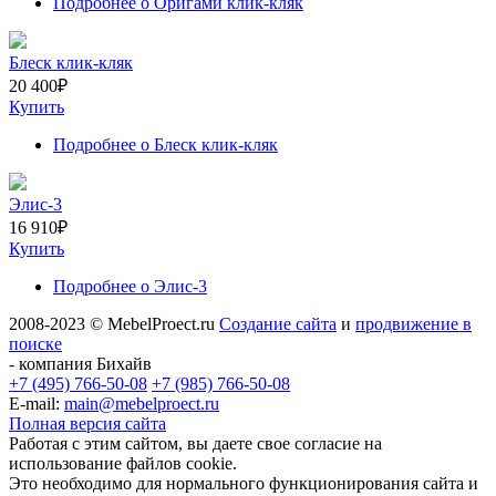
Подробнее
о Оригами клик-кляк
Блеск клик-кляк
20 400
₽
Купить
Подробнее
о Блеск клик-кляк
Элис-3
16 910
₽
Купить
Подробнее
о Элис-3
2008-2023 © MebelProect.ru
Создание сайта
и
продвижение в
поиске
- компания Бихайв
+7 (495) 766-50-08
+7 (985) 766-50-08
E-mail:
main@mebelproect.ru
Полная версия сайта
Работая с этим сайтом, вы даете свое согласие на
использование файлов cookie.
Это необходимо для нормального функционирования сайта и