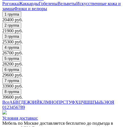
Рогожка
Жаккарды
Гобелены
Вельветы
Искусственные кожа и
замша
Флоки и велюры
20400
руб.
21900
руб.
25300
руб.
26700
руб.
28200
руб.
29600
руб.
33900
руб.
39600
руб.
Все
А
Б
В
Г
Д
Е
Ж
З
И
Й
К
Л
М
Н
О
П
Р
С
Т
У
Ф
Х
Ц
Ч
Ш
Щ
Ъ
Ы
Ь
Э
Ю
Я
0
1
2
3
4
5
6
7
8
9
Условия доставки:
Мебель по Москве доставляется бесплатно до подъезда в