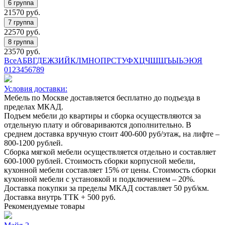
21570
руб.
22570
руб.
23570
руб.
Все
А
Б
В
Г
Д
Е
Ж
З
И
Й
К
Л
М
Н
О
П
Р
С
Т
У
Ф
Х
Ц
Ч
Ш
Щ
Ъ
Ы
Ь
Э
Ю
Я
0
1
2
3
4
5
6
7
8
9
Условия доставки:
Мебель по Москве доставляется бесплатно до подъезда в
пределах МКАД.
Подъем мебели до квартиры и сборка осуществляются за
отдельную плату и обговариваются дополнительно. В
среднем доставка вручную стоит
400-600
руб/этаж, на лифте –
800-1200
рублей.
Сборка мягкой мебели осуществляется отдельно и составляет
600-1000
рублей. Стоимость сборки корпусной мебели,
кухонной мебели составляет
15%
от цены. Стоимость сборки
кухонной мебели с установкой и подключением –
20%
.
Доставка покупки за пределы МКАД составляет
50
руб/км.
Доставка внутрь ТТК +
500
руб.
Рекомендуемые товары