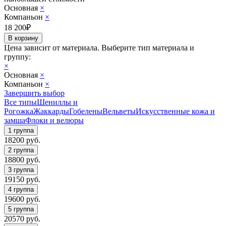
Основная
×
Компаньон
×
18 200
₽
Цена зависит от материала.
Выберите тип материала и
группу:
×
Основная
×
Компаньон
×
Завершить выбор
Все типы
Шениллы и
Рогожка
Жаккарды
Гобелены
Вельветы
Искусственные кожа и
замша
Флоки и велюры
18200
руб.
18800
руб.
19150
руб.
19600
руб.
20570
руб.