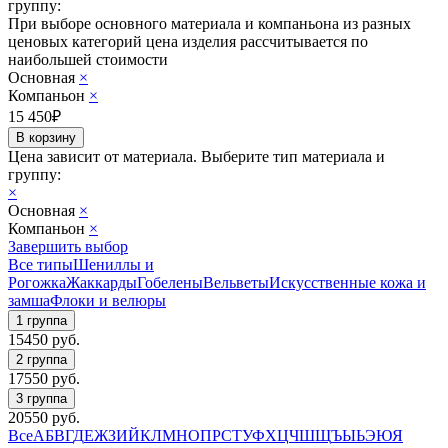
группу:
При выборе основного материала и компаньона из разных
ценовых категорий цена изделия рассчитывается по
наибольшей стоимости
Основная
×
Компаньон
×
15 450
₽
Цена зависит от материала.
Выберите тип материала и
группу:
×
Основная
×
Компаньон
×
Завершить выбор
Все типы
Шениллы и
Рогожка
Жаккарды
Гобелены
Вельветы
Искусственные кожа и
замша
Флоки и велюры
15450
руб.
17550
руб.
20550
руб.
Все
А
Б
В
Г
Д
Е
Ж
З
И
Й
К
Л
М
Н
О
П
Р
С
Т
У
Ф
Х
Ц
Ч
Ш
Щ
Ъ
Ы
Ь
Э
Ю
Я