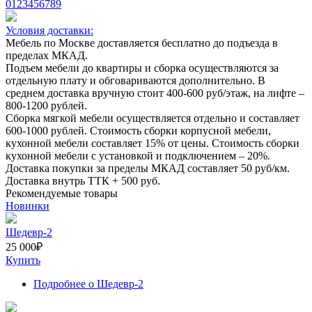
0
1
2
3
4
5
6
7
8
9
Условия доставки:
Мебель по Москве доставляется бесплатно до подъезда в
пределах МКАД.
Подъем мебели до квартиры и сборка осуществляются за
отдельную плату и обговариваются дополнительно. В
среднем доставка вручную стоит
400-600
руб/этаж, на лифте –
800-1200
рублей.
Сборка мягкой мебели осуществляется отдельно и составляет
600-1000
рублей. Стоимость сборки корпусной мебели,
кухонной мебели составляет
15%
от цены. Стоимость сборки
кухонной мебели с установкой и подключением –
20%
.
Доставка покупки за пределы МКАД составляет
50
руб/км.
Доставка внутрь ТТК +
500
руб.
Рекомендуемые товары
Новинки
Шедевр-2
25 000
₽
Купить
Подробнее
о Шедевр-2