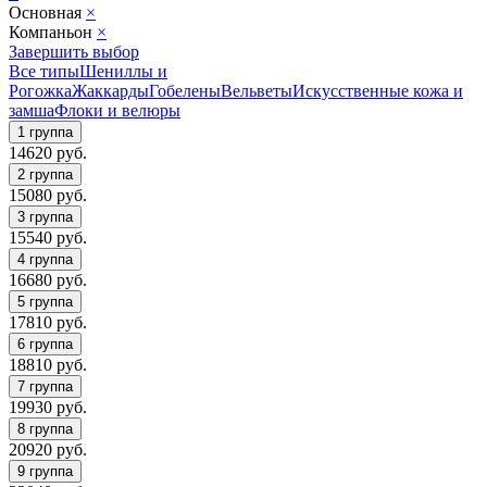
Основная
×
Компаньон
×
Завершить выбор
Все типы
Шениллы и
Рогожка
Жаккарды
Гобелены
Вельветы
Искусственные кожа и
замша
Флоки и велюры
14620
руб.
15080
руб.
15540
руб.
16680
руб.
17810
руб.
18810
руб.
19930
руб.
20920
руб.