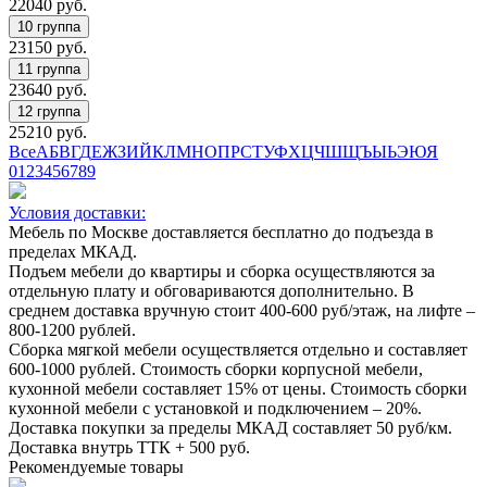
22040
руб.
23150
руб.
23640
руб.
25210
руб.
Все
А
Б
В
Г
Д
Е
Ж
З
И
Й
К
Л
М
Н
О
П
Р
С
Т
У
Ф
Х
Ц
Ч
Ш
Щ
Ъ
Ы
Ь
Э
Ю
Я
0
1
2
3
4
5
6
7
8
9
Условия доставки:
Мебель по Москве доставляется бесплатно до подъезда в
пределах МКАД.
Подъем мебели до квартиры и сборка осуществляются за
отдельную плату и обговариваются дополнительно. В
среднем доставка вручную стоит
400-600
руб/этаж, на лифте –
800-1200
рублей.
Сборка мягкой мебели осуществляется отдельно и составляет
600-1000
рублей. Стоимость сборки корпусной мебели,
кухонной мебели составляет
15%
от цены. Стоимость сборки
кухонной мебели с установкой и подключением –
20%
.
Доставка покупки за пределы МКАД составляет
50
руб/км.
Доставка внутрь ТТК +
500
руб.
Рекомендуемые товары