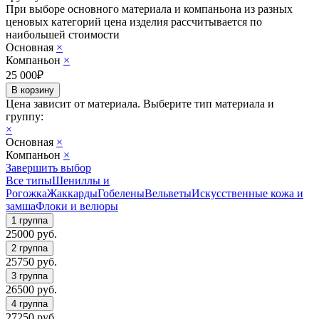
При выборе основного материала и компаньона из разных
ценовых категорий цена изделия рассчитывается по
наибольшей стоимости
Основная
×
Компаньон
×
25 000
₽
Цена зависит от материала.
Выберите тип материала и
группу:
×
Основная
×
Компаньон
×
Завершить выбор
Все типы
Шениллы и
Рогожка
Жаккарды
Гобелены
Вельветы
Искусственные кожа и
замша
Флоки и велюры
25000
руб.
25750
руб.
26500
руб.
27250
руб.