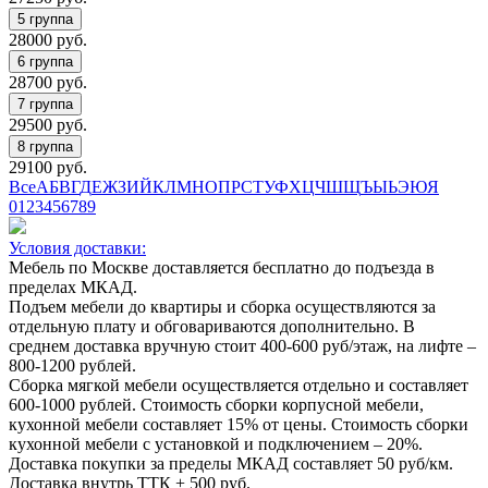
28000
руб.
28700
руб.
29500
руб.
29100
руб.
Все
А
Б
В
Г
Д
Е
Ж
З
И
Й
К
Л
М
Н
О
П
Р
С
Т
У
Ф
Х
Ц
Ч
Ш
Щ
Ъ
Ы
Ь
Э
Ю
Я
0
1
2
3
4
5
6
7
8
9
Условия доставки:
Мебель по Москве доставляется бесплатно до подъезда в
пределах МКАД.
Подъем мебели до квартиры и сборка осуществляются за
отдельную плату и обговариваются дополнительно. В
среднем доставка вручную стоит
400-600
руб/этаж, на лифте –
800-1200
рублей.
Сборка мягкой мебели осуществляется отдельно и составляет
600-1000
рублей. Стоимость сборки корпусной мебели,
кухонной мебели составляет
15%
от цены. Стоимость сборки
кухонной мебели с установкой и подключением –
20%
.
Доставка покупки за пределы МКАД составляет
50
руб/км.
Доставка внутрь ТТК +
500
руб.