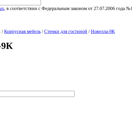
ых
, в соответствии с Федеральным законом от 27.07.2006 года 
 /
Корпусная мебель
/
Стенки для гостиной
/
Новелла-9К
-9К