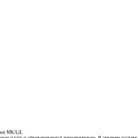
елах МКАД.
ьную плату и обговариваются дополнительно. В среднем достав