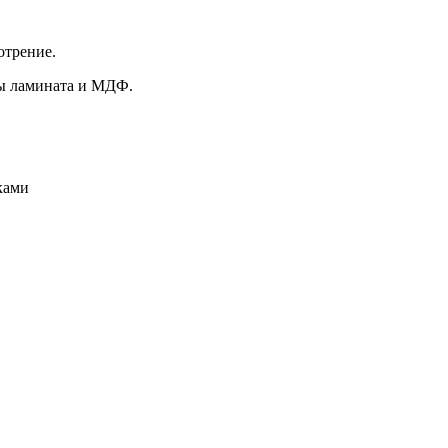
отрение.
цы ламината и МДФ.
иками