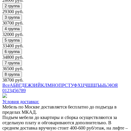
28000
руб.
29300
руб.
30700
руб.
32000
руб.
33400
руб.
34800
руб.
36500
руб.
38700
руб.
Все
А
Б
В
Г
Д
Е
Ж
З
И
Й
К
Л
М
Н
О
П
Р
С
Т
У
Ф
Х
Ц
Ч
Ш
Щ
Ъ
Ы
Ь
Э
Ю
Я
0
1
2
3
4
5
6
7
8
9
Условия доставки:
Мебель по Москве доставляется бесплатно до подъезда в
пределах МКАД.
Подъем мебели до квартиры и сборка осуществляются за
отдельную плату и обговариваются дополнительно. В
среднем доставка вручную стоит
400-600
руб/этаж, на лифте –