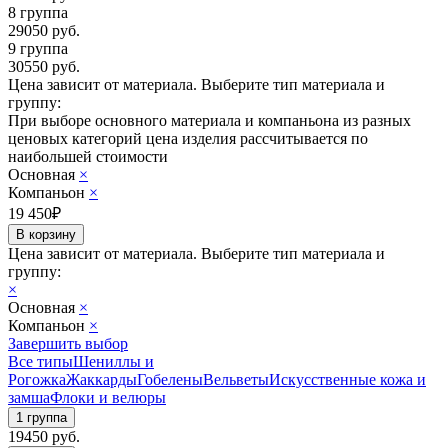
8 группа
29050
руб.
9 группа
30550
руб.
Цена зависит от материала.
Выберите тип материала и
группу:
При выборе основного материала и компаньона из разных
ценовых категорий цена изделия рассчитывается по
наибольшей стоимости
Основная
×
Компаньон
×
19 450
₽
Цена зависит от материала.
Выберите тип материала и
группу:
×
Основная
×
Компаньон
×
Завершить выбор
Все типы
Шениллы и
Рогожка
Жаккарды
Гобелены
Вельветы
Искусственные кожа и
замша
Флоки и велюры
19450
руб.