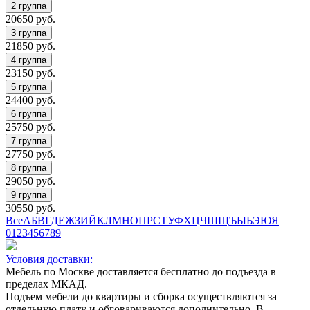
20650
руб.
21850
руб.
23150
руб.
24400
руб.
25750
руб.
27750
руб.
29050
руб.
30550
руб.
Все
А
Б
В
Г
Д
Е
Ж
З
И
Й
К
Л
М
Н
О
П
Р
С
Т
У
Ф
Х
Ц
Ч
Ш
Щ
Ъ
Ы
Ь
Э
Ю
Я
0
1
2
3
4
5
6
7
8
9
Условия доставки:
Мебель по Москве доставляется бесплатно до подъезда в
пределах МКАД.
Подъем мебели до квартиры и сборка осуществляются за
отдельную плату и обговариваются дополнительно. В