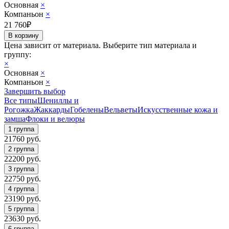
Основная
×
Компаньон
×
21 760
₽
Цена зависит от материала.
Выберите тип материала и
группу:
×
Основная
×
Компаньон
×
Завершить выбор
Все типы
Шениллы и
Рогожка
Жаккарды
Гобелены
Вельветы
Искусственные кожа и
замша
Флоки и велюры
21760
руб.
22200
руб.
22750
руб.
23190
руб.
23630
руб.