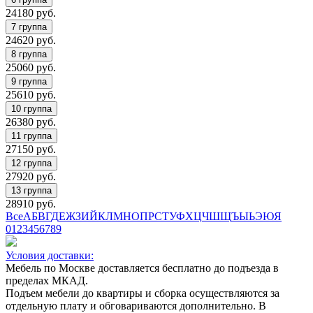
24180
руб.
24620
руб.
25060
руб.
25610
руб.
26380
руб.
27150
руб.
27920
руб.
28910
руб.
Все
А
Б
В
Г
Д
Е
Ж
З
И
Й
К
Л
М
Н
О
П
Р
С
Т
У
Ф
Х
Ц
Ч
Ш
Щ
Ъ
Ы
Ь
Э
Ю
Я
0
1
2
3
4
5
6
7
8
9
Условия доставки:
Мебель по Москве доставляется бесплатно до подъезда в
пределах МКАД.
Подъем мебели до квартиры и сборка осуществляются за
отдельную плату и обговариваются дополнительно. В