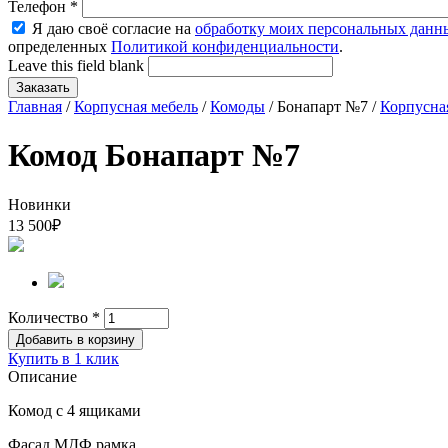
Телефон
*
Я даю своё согласие на
обработку моих персональных данн
определенных
Политикой конфиденциальности
.
Leave this field blank
Главная
/
Корпусная мебель
/
Комоды
/ Бонапарт №7 /
Корпусна
Комод Бонапарт №7
Новинки
13 500
₽
Количество
*
Купить в 1 клик
Описание
Комод с 4 ящиками
Фасад МДФ рамка