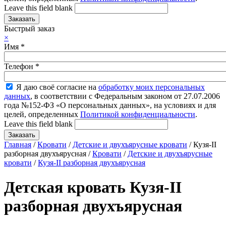
Leave this field blank
Быстрый заказ
×
Имя
*
Телефон
*
Я даю своё согласие на
обработку моих персональных
данных
, в соответствии с Федеральным законом от 27.07.2006
года №152-ФЗ «О персональных данных», на условиях и для
целей, определенных
Политикой конфиденциальности
.
Leave this field blank
Главная
/
Кровати
/
Детские и двухъярусные кровати
/ Кузя-II
разборная двухъярусная /
Кровати
/
Детские и двухъярусные
кровати
/
Кузя-II разборная двухъярусная
Детская кровать Кузя-II
разборная двухъярусная